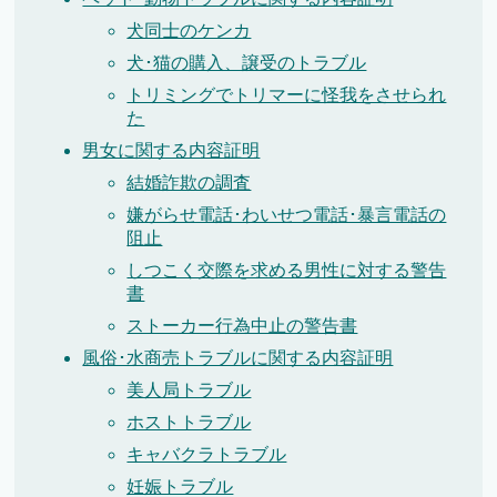
犬同士のケンカ
犬･猫の購入、譲受のトラブル
トリミングでトリマーに怪我をさせられ
た
男女に関する内容証明
結婚詐欺の調査
嫌がらせ電話･わいせつ電話･暴言電話の
阻止
しつこく交際を求める男性に対する警告
書
ストーカー行為中止の警告書
風俗･水商売トラブルに関する内容証明
美人局トラブル
ホストトラブル
キャバクラトラブル
妊娠トラブル