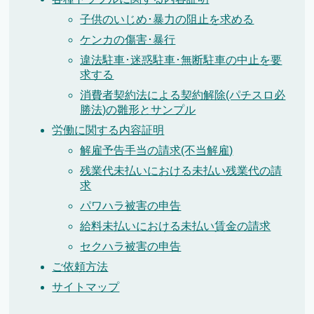
子供のいじめ･暴力の阻止を求める
ケンカの傷害･暴行
違法駐車･迷惑駐車･無断駐車の中止を要
求する
消費者契約法による契約解除(パチスロ必
勝法)の雛形とサンプル
労働に関する内容証明
解雇予告手当の請求(不当解雇)
残業代未払いにおける未払い残業代の請
求
パワハラ被害の申告
給料未払いにおける未払い賃金の請求
セクハラ被害の申告
ご依頼方法
サイトマップ