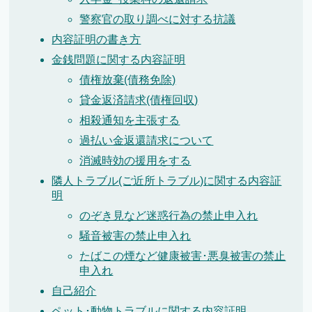
警察官の取り調べに対する抗議
内容証明の書き方
金銭問題に関する内容証明
債権放棄(債務免除)
貸金返済請求(債権回収)
相殺通知を主張する
過払い金返還請求について
消滅時効の援用をする
隣人トラブル(ご近所トラブル)に関する内容証
明
のぞき見など迷惑行為の禁止申入れ
騒音被害の禁止申入れ
たばこの煙など健康被害･悪臭被害の禁止
申入れ
自己紹介
ペット･動物トラブルに関する内容証明