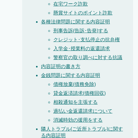
在宅ワーク詐欺
懸賞サイトのポイント詐欺
各種法律問題に関する内容証明
刑事告訴(告訴･告発)する
クレジット･支払停止の抗弁権
入学金･授業料の返還請求
警察官の取り調べに対する抗議
内容証明の書き方
金銭問題に関する内容証明
債権放棄(債務免除)
貸金返済請求(債権回収)
相殺通知を主張する
過払い金返還請求について
消滅時効の援用をする
隣人トラブル(ご近所トラブル)に関す
る内容証明