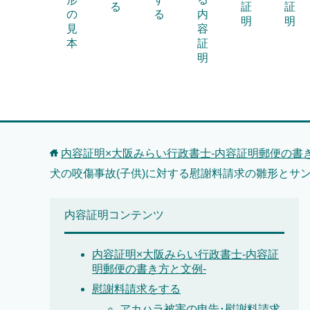
る
証
証
の
る
内
明
明
見
容
本
証
明
内容証明×大阪みらい行政書士-内容証明郵便の書き
犬の咬傷事故(子供)に対する慰謝料請求の雛形とサ
内容証明コンテンツ
内容証明×大阪みらい行政書士-内容証
明郵便の書き方と文例-
慰謝料請求をする
アカハラ被害の申告･慰謝料請求