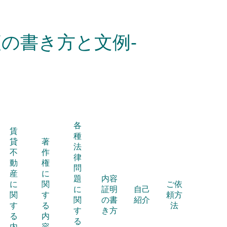
の書き方と文例-
各
賃
種
貸
著
法
不
作
律
動
権
問
産
に
題
内容
に
関
ご依
に
証明
自己
関
す
頼方
関
の書
紹介
す
る
法
す
き方
る
内
る
内
容