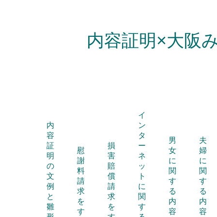
内容証明×大阪
イ
内
ン
容
タ
男
夫
証
損
ー
慰
女
婦
明
害
ネ
謝
に
に
の
賠
ッ
料
関
関
文
償
ト
請
す
す
例
請
に
求
る
る
と
求
関
を
内
内
雛
を
す
す
容
容
形
す
る