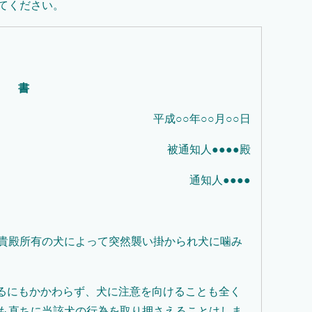
てください。
 書
平成○○年○○月○○日
被通知人●●●●殿
通知人●●●●
○が貴殿所有の犬によって突然襲い掛かられ犬に噛み
あるにもかかわらず、犬に注意を向けることも全く
も直ちに当該犬の行為を取り押さえることはしま