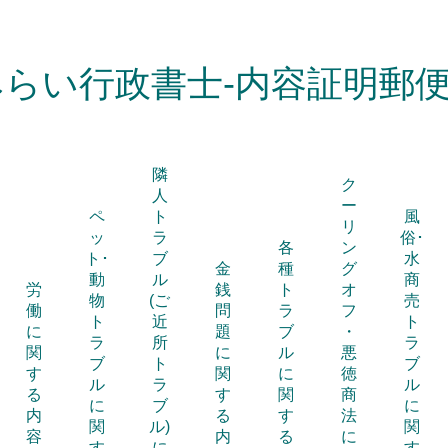
みらい行政書士-内容証明郵便
隣
ク
人
ー
ペ
ト
風
リ
ッ
ラ
俗･
各
ン
ト･
ブ
水
金
種
グ
動
ル
商
労
銭
ト
オ
物
(ご
売
働
問
ラ
フ
ト
近
ト
に
題
ブ
・
ラ
所
ラ
関
に
ル
悪
ブ
ト
ブ
す
関
に
徳
ル
ラ
ル
る
す
関
商
に
ブ
に
内
る
す
法
関
ル)
関
容
内
る
に
す
に
す