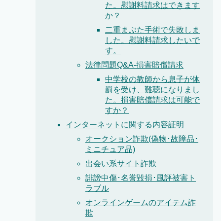
た。慰謝料請求はできます
か？
二重まぶた手術で失敗しま
した。慰謝料請求したいで
す。
法律問題Q&A-損害賠償請求
中学校の教師から息子が体
罰を受け、難聴になりまし
た。損害賠償請求は可能で
すか？
インターネットに関する内容証明
オークション詐欺(偽物･故障品･
ミニチュア品)
出会い系サイト詐欺
誹謗中傷･名誉毀損･風評被害ト
ラブル
オンラインゲームのアイテム詐
欺