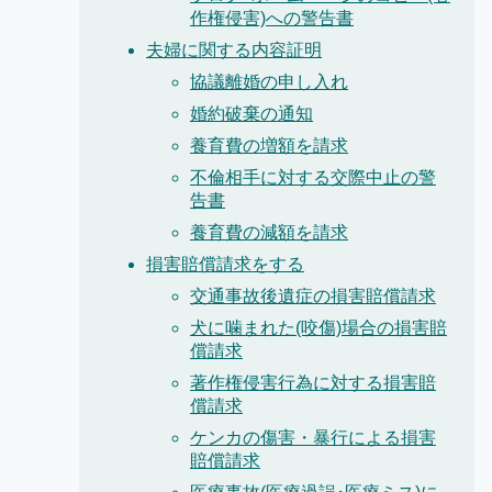
作権侵害)への警告書
夫婦に関する内容証明
協議離婚の申し入れ
婚約破棄の通知
養育費の増額を請求
不倫相手に対する交際中止の警
告書
養育費の減額を請求
損害賠償請求をする
交通事故後遺症の損害賠償請求
犬に噛まれた(咬傷)場合の損害賠
償請求
著作権侵害行為に対する損害賠
償請求
ケンカの傷害・暴行による損害
賠償請求