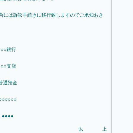
合には訴訟手続きに移行致しますのでご承知おき
○○銀行
○○支店
普通預金
○○○○○
●●●●
以 上