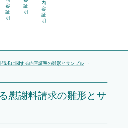
内
容
証
容
証
明
証
明
明
料請求に関する内容証明の雛形とサンプル
する慰謝料請求の雛形とサ