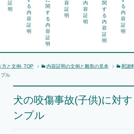
証
容
内
関
る
関
る
明
証
容
す
内
す
内
明
証
る
容
る
容
明
内
証
内
証
容
明
容
明
証
証
明
明
方と文例-
TOP
内容証明の文例と雛形の見本
慰謝
ンプル
犬の咬傷事故(子供)に対
ンプル