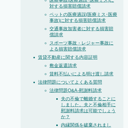
医療事故(医療過誤･医療ミス)に
対する損害賠償請求
ペットの医療過誤(医療ミス･医療
事故)に対する損害賠償請求
交通事故加害者に対する損害賠
償請求
スポーツ事故・レジャー事故に
よる損害賠償請求
賃貸不動産に関する内容証明
敷金返還請求
賃料不払いによる明け渡し請求
法律問題についてよくある質問
法律問題Q&A-慰謝料請求
夫の不倫で離婚することに
しました。夫と不倫相手に
慰謝料請求は可能でしょう
か？
内縁関係を破棄されまし