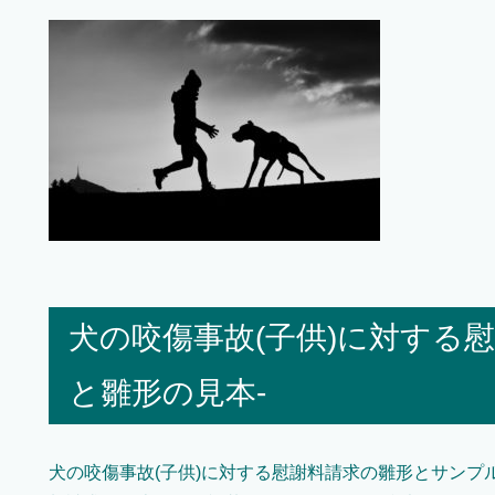
犬の咬傷事故(子供)に対する
と雛形の見本-
犬の咬傷事故(子供)に対する慰謝料請求の雛形とサンプ