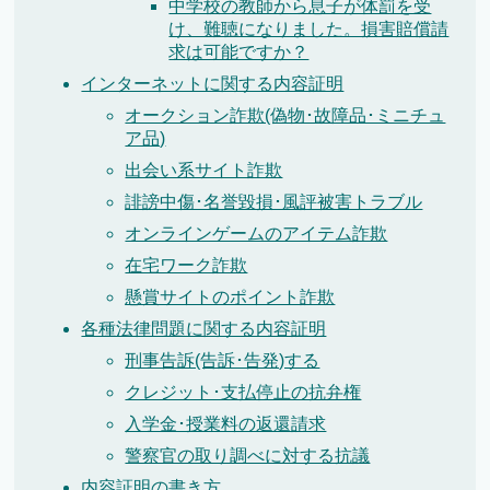
中学校の教師から息子が体罰を受
け、難聴になりました。損害賠償請
求は可能ですか？
インターネットに関する内容証明
オークション詐欺(偽物･故障品･ミニチュ
ア品)
出会い系サイト詐欺
誹謗中傷･名誉毀損･風評被害トラブル
オンラインゲームのアイテム詐欺
在宅ワーク詐欺
懸賞サイトのポイント詐欺
各種法律問題に関する内容証明
刑事告訴(告訴･告発)する
クレジット･支払停止の抗弁権
入学金･授業料の返還請求
警察官の取り調べに対する抗議
内容証明の書き方