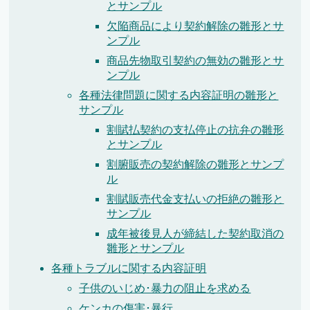
とサンプル
欠陥商品により契約解除の雛形とサ
ンプル
商品先物取引契約の無効の雛形とサ
ンプル
各種法律問題に関する内容証明の雛形と
サンプル
割賦払契約の支払停止の抗弁の雛形
とサンプル
割腑販売の契約解除の雛形とサンプ
ル
割賦販売代金支払いの拒絶の雛形と
サンプル
成年被後見人が締結した契約取消の
雛形とサンプル
各種トラブルに関する内容証明
子供のいじめ･暴力の阻止を求める
ケンカの傷害･暴行