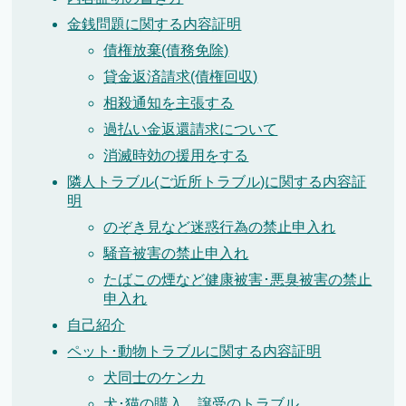
金銭問題に関する内容証明
債権放棄(債務免除)
貸金返済請求(債権回収)
相殺通知を主張する
過払い金返還請求について
消滅時効の援用をする
隣人トラブル(ご近所トラブル)に関する内容証
明
のぞき見など迷惑行為の禁止申入れ
騒音被害の禁止申入れ
たばこの煙など健康被害･悪臭被害の禁止
申入れ
自己紹介
ペット･動物トラブルに関する内容証明
犬同士のケンカ
犬･猫の購入、譲受のトラブル