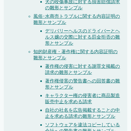
犬の咬傷事故に対する損害賠償請求
の雛形とサンプル
風俗･水商売トラブルに関する内容証明の
雛形とサンプル
デリバリーヘルスのドライバーとヘ
ルス嬢の交際に対する罰金拒否の雛
形とサンプル
知的財産権・著作権に関する内容証明の
雛形とサンプル
著作権の侵害に対する謝罪文掲載の
請求の雛形とサンプル
著作権侵害の警告書への回答書の雛
形とサンプル
キャラクター権の侵害者に商品製造
販売中止を求める請求
自社の社名を広告掲載することの中
止を求める請求の雛形とサンプル
ソフトウェアを違法コピーしている
会社への警告書の雛形とサンプル