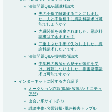
法律問題Q&A-慰謝料請求
夫の不倫で離婚することにしまし
た。夫と不倫相手に慰謝料請求は可
能でしょうか？
内縁関係を破棄されました。慰謝料
請求はできますか？
二重まぶた手術で失敗しました。慰
謝料請求したいです。
法律問題Q&A-損害賠償請求
中学校の教師から息子が体罰を受
け、難聴になりました。損害賠償請
求は可能ですか？
インターネットに関する内容証明
オークション詐欺(偽物･故障品･ミニチュ
ア品)
出会い系サイト詐欺
誹謗中傷･名誉毀損･風評被害トラブル