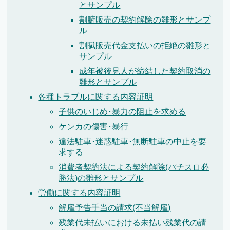
とサンプル
割腑販売の契約解除の雛形とサンプ
ル
割賦販売代金支払いの拒絶の雛形と
サンプル
成年被後見人が締結した契約取消の
雛形とサンプル
各種トラブルに関する内容証明
子供のいじめ･暴力の阻止を求める
ケンカの傷害･暴行
違法駐車･迷惑駐車･無断駐車の中止を要
求する
消費者契約法による契約解除(パチスロ必
勝法)の雛形とサンプル
労働に関する内容証明
解雇予告手当の請求(不当解雇)
残業代未払いにおける未払い残業代の請