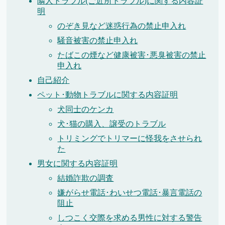
隣人トラブル(ご近所トラブル)に関する内容証
明
のぞき見など迷惑行為の禁止申入れ
騒音被害の禁止申入れ
たばこの煙など健康被害･悪臭被害の禁止
申入れ
自己紹介
ペット･動物トラブルに関する内容証明
犬同士のケンカ
犬･猫の購入、譲受のトラブル
トリミングでトリマーに怪我をさせられ
た
男女に関する内容証明
結婚詐欺の調査
嫌がらせ電話･わいせつ電話･暴言電話の
阻止
しつこく交際を求める男性に対する警告