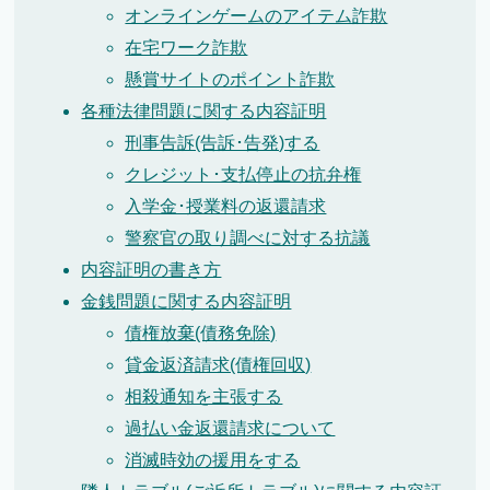
オンラインゲームのアイテム詐欺
在宅ワーク詐欺
懸賞サイトのポイント詐欺
各種法律問題に関する内容証明
刑事告訴(告訴･告発)する
クレジット･支払停止の抗弁権
入学金･授業料の返還請求
警察官の取り調べに対する抗議
内容証明の書き方
金銭問題に関する内容証明
債権放棄(債務免除)
貸金返済請求(債権回収)
相殺通知を主張する
過払い金返還請求について
消滅時効の援用をする