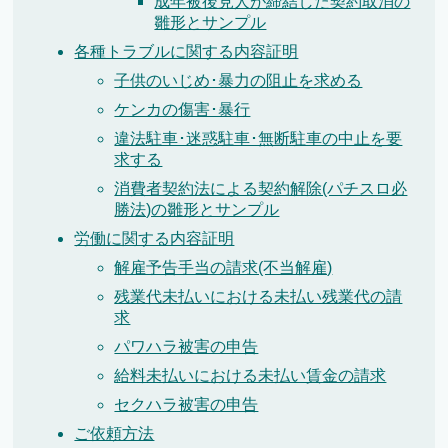
成年被後見人が締結した契約取消の
雛形とサンプル
各種トラブルに関する内容証明
子供のいじめ･暴力の阻止を求める
ケンカの傷害･暴行
違法駐車･迷惑駐車･無断駐車の中止を要
求する
消費者契約法による契約解除(パチスロ必
勝法)の雛形とサンプル
労働に関する内容証明
解雇予告手当の請求(不当解雇)
残業代未払いにおける未払い残業代の請
求
パワハラ被害の申告
給料未払いにおける未払い賃金の請求
セクハラ被害の申告
ご依頼方法