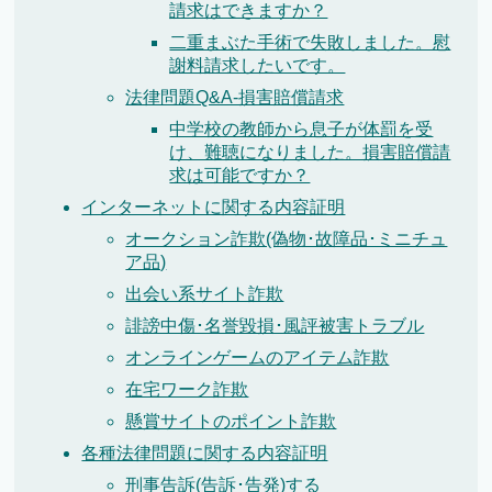
請求はできますか？
二重まぶた手術で失敗しました。慰
謝料請求したいです。
法律問題Q&A-損害賠償請求
中学校の教師から息子が体罰を受
け、難聴になりました。損害賠償請
求は可能ですか？
インターネットに関する内容証明
オークション詐欺(偽物･故障品･ミニチュ
ア品)
出会い系サイト詐欺
誹謗中傷･名誉毀損･風評被害トラブル
オンラインゲームのアイテム詐欺
在宅ワーク詐欺
懸賞サイトのポイント詐欺
各種法律問題に関する内容証明
刑事告訴(告訴･告発)する