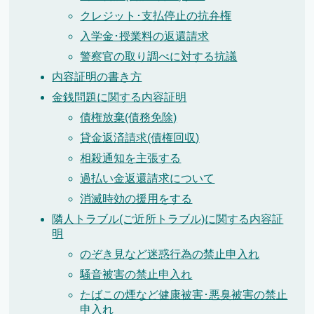
クレジット･支払停止の抗弁権
入学金･授業料の返還請求
警察官の取り調べに対する抗議
内容証明の書き方
金銭問題に関する内容証明
債権放棄(債務免除)
貸金返済請求(債権回収)
相殺通知を主張する
過払い金返還請求について
消滅時効の援用をする
隣人トラブル(ご近所トラブル)に関する内容証
明
のぞき見など迷惑行為の禁止申入れ
騒音被害の禁止申入れ
たばこの煙など健康被害･悪臭被害の禁止
申入れ