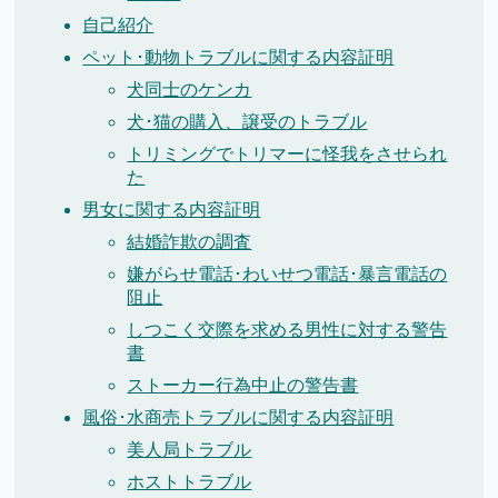
自己紹介
ペット･動物トラブルに関する内容証明
犬同士のケンカ
犬･猫の購入、譲受のトラブル
トリミングでトリマーに怪我をさせられ
た
男女に関する内容証明
結婚詐欺の調査
嫌がらせ電話･わいせつ電話･暴言電話の
阻止
しつこく交際を求める男性に対する警告
書
ストーカー行為中止の警告書
風俗･水商売トラブルに関する内容証明
美人局トラブル
ホストトラブル