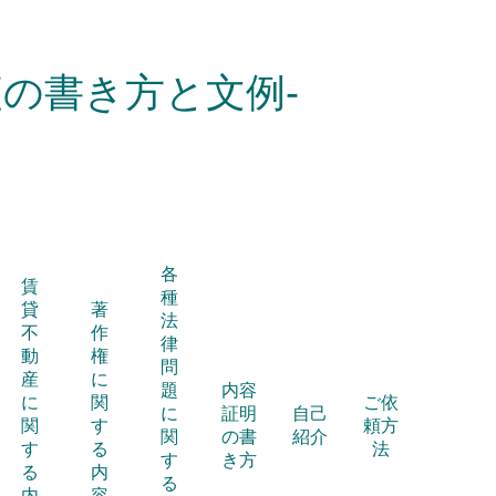
の書き方と文例-
各
賃
種
貸
著
法
不
作
律
動
権
問
産
に
題
内容
に
関
ご依
に
証明
自己
関
す
頼方
関
の書
紹介
す
る
法
す
き方
る
内
る
内
容