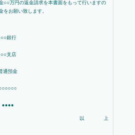
金○○万円の返金請求を本書面をもって行いますの
金をお願い致します。
○○銀行
○○支店
普通預金
○○○○○
●●●●
以 上