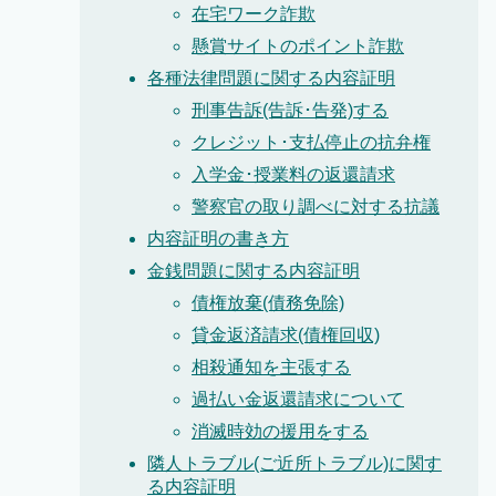
在宅ワーク詐欺
懸賞サイトのポイント詐欺
各種法律問題に関する内容証明
刑事告訴(告訴･告発)する
クレジット･支払停止の抗弁権
入学金･授業料の返還請求
警察官の取り調べに対する抗議
内容証明の書き方
金銭問題に関する内容証明
債権放棄(債務免除)
貸金返済請求(債権回収)
相殺通知を主張する
過払い金返還請求について
消滅時効の援用をする
隣人トラブル(ご近所トラブル)に関す
る内容証明