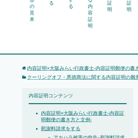
る
証
証
の
る
内
明
明
見
容
本
証
明
内容証明×大阪みらい行政書士-内容証明郵便の書き
クーリングオフ・悪徳商法に関する内容証明の雛
内容証明コンテンツ
内容証明×大阪みらい行政書士-内容証
明郵便の書き方と文例-
慰謝料請求をする
アカハラ被害の申告･慰謝料請求