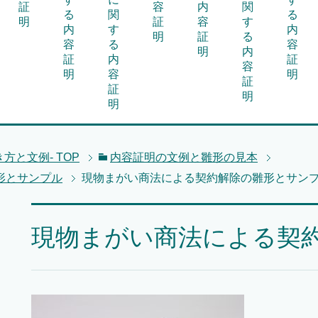
証
容
内
関
る
関
る
明
証
容
す
内
す
内
明
証
る
容
る
容
明
内
証
内
証
容
明
容
明
証
証
明
明
方と文例-
TOP
内容証明の文例と雛形の見本
形とサンプル
現物まがい商法による契約解除の雛形とサン
現物まがい商法による契