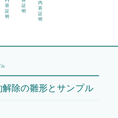
内
容
証
容
証
明
証
明
明
プル
約解除の雛形とサンプル