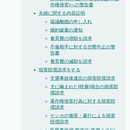
作権侵害)への警告書
夫婦に関する内容証明
協議離婚の申し入れ
婚約破棄の通知
養育費の増額を請求
不倫相手に対する交際中止の警
告書
養育費の減額を請求
損害賠償請求をする
交通事故後遺症の損害賠償請求
犬に噛まれた(咬傷)場合の損害賠
償請求
著作権侵害行為に対する損害賠
償請求
ケンカの傷害・暴行による損害
賠償請求