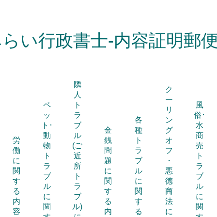
みらい行政書士-内容証明郵便
隣
ク
人
ー
ペ
ト
風
リ
ッ
ラ
俗･
各
ン
ト･
ブ
水
金
種
グ
動
ル
商
労
銭
ト
オ
物
(ご
売
働
問
ラ
フ
ト
近
ト
に
題
ブ
・
ラ
所
ラ
関
に
ル
悪
ブ
ト
ブ
す
関
に
徳
ル
ラ
ル
る
す
関
商
に
ブ
に
内
る
す
法
関
ル)
関
容
内
る
に
す
に
す