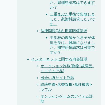
た。慰謝料請求はできます
か？
二重まぶた手術で失敗しま
した。慰謝料請求したいで
す。
法律問題Q&A-損害賠償請求
中学校の教師から息子が体
罰を受け、難聴になりまし
た。損害賠償請求は可能で
すか？
インターネットに関する内容証明
オークション詐欺(偽物･故障品･
ミニチュア品)
出会い系サイト詐欺
誹謗中傷･名誉毀損･風評被害ト
ラブル
オンラインゲームのアイテム詐
欺