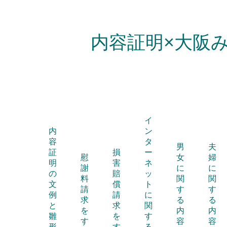
内容証明×大阪
イ
内
ン
容
タ
男
夫
証
損
ー
慰
女
婦
明
害
ネ
謝
に
に
の
賠
ッ
料
関
関
文
償
ト
請
す
す
例
請
に
求
る
る
と
求
関
を
内
内
雛
を
す
す
容
容
形
す
る