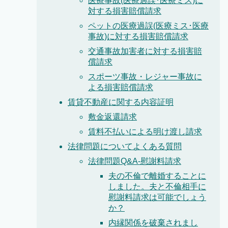
医療事故(医療過誤･医療ミス)に
対する損害賠償請求
ペットの医療過誤(医療ミス･医療
事故)に対する損害賠償請求
交通事故加害者に対する損害賠
償請求
スポーツ事故・レジャー事故に
よる損害賠償請求
賃貸不動産に関する内容証明
敷金返還請求
賃料不払いによる明け渡し請求
法律問題についてよくある質問
法律問題Q&A-慰謝料請求
夫の不倫で離婚することに
しました。夫と不倫相手に
慰謝料請求は可能でしょう
か？
内縁関係を破棄されまし