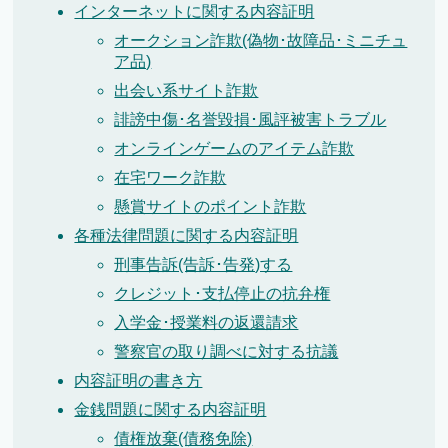
インターネットに関する内容証明
オークション詐欺(偽物･故障品･ミニチュ
ア品)
出会い系サイト詐欺
誹謗中傷･名誉毀損･風評被害トラブル
オンラインゲームのアイテム詐欺
在宅ワーク詐欺
懸賞サイトのポイント詐欺
各種法律問題に関する内容証明
刑事告訴(告訴･告発)する
クレジット･支払停止の抗弁権
入学金･授業料の返還請求
警察官の取り調べに対する抗議
内容証明の書き方
金銭問題に関する内容証明
債権放棄(債務免除)