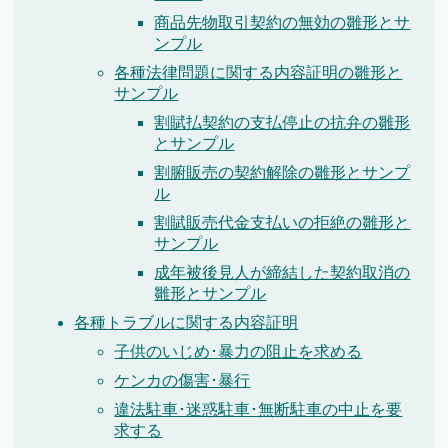
商品先物取引契約の無効の雛形とサ
ンプル
各種法律問題に関する内容証明の雛形と
サンプル
割賦払契約の支払停止の抗弁の雛形
とサンプル
割腑販売の契約解除の雛形とサンプ
ル
割賦販売代金支払いの拒絶の雛形と
サンプル
成年被後見人が締結した契約取消の
雛形とサンプル
各種トラブルに関する内容証明
子供のいじめ･暴力の阻止を求める
ケンカの傷害･暴行
違法駐車･迷惑駐車･無断駐車の中止を要
求する