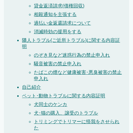
貸金返済請求(債権回収)
相殺通知を主張する
過払い金返還請求について
消滅時効の援用をする
隣人トラブル(ご近所トラブル)に関する内容証
明
のぞき見など迷惑行為の禁止申入れ
騒音被害の禁止申入れ
たばこの煙など健康被害･悪臭被害の禁止
申入れ
自己紹介
ペット･動物トラブルに関する内容証明
犬同士のケンカ
犬･猫の購入、譲受のトラブル
トリミングでトリマーに怪我をさせられ
た