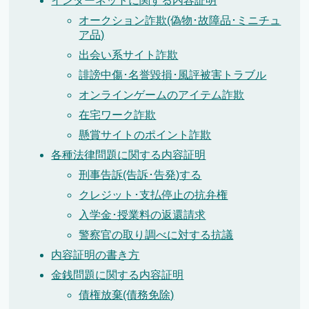
インターネットに関する内容証明
オークション詐欺(偽物･故障品･ミニチュ
ア品)
出会い系サイト詐欺
誹謗中傷･名誉毀損･風評被害トラブル
オンラインゲームのアイテム詐欺
在宅ワーク詐欺
懸賞サイトのポイント詐欺
各種法律問題に関する内容証明
刑事告訴(告訴･告発)する
クレジット･支払停止の抗弁権
入学金･授業料の返還請求
警察官の取り調べに対する抗議
内容証明の書き方
金銭問題に関する内容証明
債権放棄(債務免除)