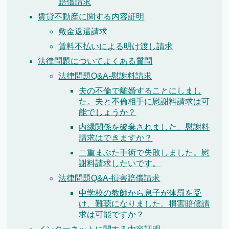
賠償請求
賃貸不動産に関する内容証明
敷金返還請求
賃料不払いによる明け渡し請求
法律問題についてよくある質問
法律問題Q&A-慰謝料請求
夫の不倫で離婚することにしまし
た。夫と不倫相手に慰謝料請求は可
能でしょうか？
内縁関係を破棄されました。慰謝料
請求はできますか？
二重まぶた手術で失敗しました。慰
謝料請求したいです。
法律問題Q&A-損害賠償請求
中学校の教師から息子が体罰を受
け、難聴になりました。損害賠償請
求は可能ですか？