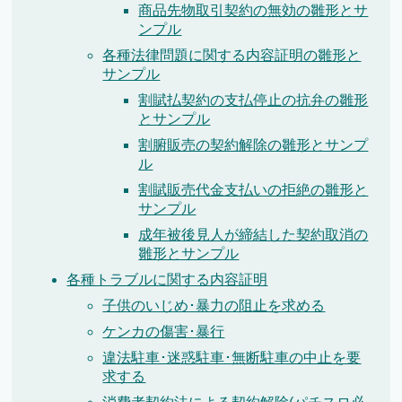
商品先物取引契約の無効の雛形とサ
ンプル
各種法律問題に関する内容証明の雛形と
サンプル
割賦払契約の支払停止の抗弁の雛形
とサンプル
割腑販売の契約解除の雛形とサンプ
ル
割賦販売代金支払いの拒絶の雛形と
サンプル
成年被後見人が締結した契約取消の
雛形とサンプル
各種トラブルに関する内容証明
子供のいじめ･暴力の阻止を求める
ケンカの傷害･暴行
違法駐車･迷惑駐車･無断駐車の中止を要
求する