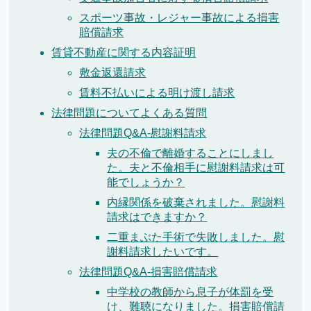
スポーツ事故・レジャー事故による損害
賠償請求
賃貸不動産に関する内容証明
敷金返還請求
賃料不払いによる明け渡し請求
法律問題についてよくある質問
法律問題Q&A-慰謝料請求
夫の不倫で離婚することにしまし
た。夫と不倫相手に慰謝料請求は可
能でしょうか？
内縁関係を破棄されました。慰謝料
請求はできますか？
二重まぶた手術で失敗しました。慰
謝料請求したいです。
法律問題Q&A-損害賠償請求
中学校の教師から息子が体罰を受
け、難聴になりました。損害賠償請