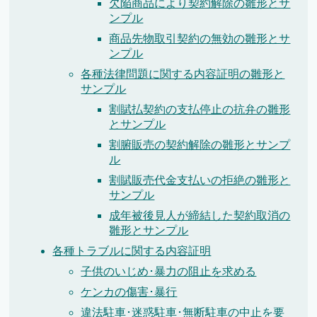
欠陥商品により契約解除の雛形とサ
ンプル
商品先物取引契約の無効の雛形とサ
ンプル
各種法律問題に関する内容証明の雛形と
サンプル
割賦払契約の支払停止の抗弁の雛形
とサンプル
割腑販売の契約解除の雛形とサンプ
ル
割賦販売代金支払いの拒絶の雛形と
サンプル
成年被後見人が締結した契約取消の
雛形とサンプル
各種トラブルに関する内容証明
子供のいじめ･暴力の阻止を求める
ケンカの傷害･暴行
違法駐車･迷惑駐車･無断駐車の中止を要