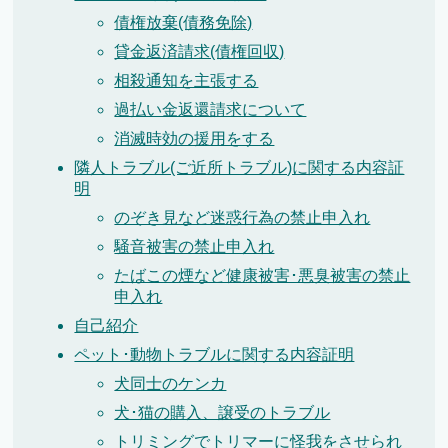
債権放棄(債務免除)
貸金返済請求(債権回収)
相殺通知を主張する
過払い金返還請求について
消滅時効の援用をする
隣人トラブル(ご近所トラブル)に関する内容証
明
のぞき見など迷惑行為の禁止申入れ
騒音被害の禁止申入れ
たばこの煙など健康被害･悪臭被害の禁止
申入れ
自己紹介
ペット･動物トラブルに関する内容証明
犬同士のケンカ
犬･猫の購入、譲受のトラブル
トリミングでトリマーに怪我をさせられ