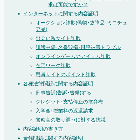
求は可能ですか？
インターネットに関する内容証明
オークション詐欺(偽物･故障品･ミニチュ
ア品)
出会い系サイト詐欺
誹謗中傷･名誉毀損･風評被害トラブル
オンラインゲームのアイテム詐欺
在宅ワーク詐欺
懸賞サイトのポイント詐欺
各種法律問題に関する内容証明
刑事告訴(告訴･告発)する
クレジット･支払停止の抗弁権
入学金･授業料の返還請求
警察官の取り調べに対する抗議
内容証明の書き方
金銭問題に関する内容証明