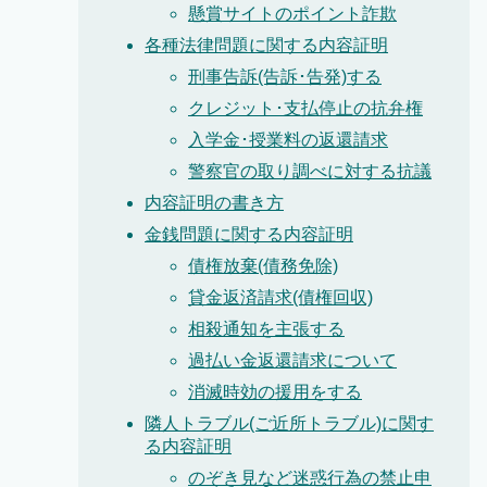
懸賞サイトのポイント詐欺
各種法律問題に関する内容証明
刑事告訴(告訴･告発)する
クレジット･支払停止の抗弁権
入学金･授業料の返還請求
警察官の取り調べに対する抗議
内容証明の書き方
金銭問題に関する内容証明
債権放棄(債務免除)
貸金返済請求(債権回収)
相殺通知を主張する
過払い金返還請求について
消滅時効の援用をする
隣人トラブル(ご近所トラブル)に関す
る内容証明
のぞき見など迷惑行為の禁止申