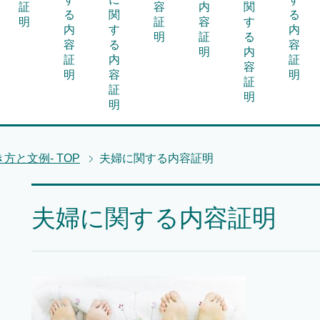
証
容
内
関
る
関
る
明
証
容
す
内
す
内
明
証
る
容
る
容
明
内
証
内
証
容
明
容
明
証
証
明
明
方と文例-
TOP
夫婦に関する内容証明
夫婦に関する内容証明