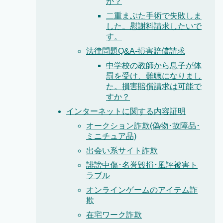
か？
二重まぶた手術で失敗しま
した。慰謝料請求したいで
す。
法律問題Q&A-損害賠償請求
中学校の教師から息子が体
罰を受け、難聴になりまし
た。損害賠償請求は可能で
すか？
インターネットに関する内容証明
オークション詐欺(偽物･故障品･
ミニチュア品)
出会い系サイト詐欺
誹謗中傷･名誉毀損･風評被害ト
ラブル
オンラインゲームのアイテム詐
欺
在宅ワーク詐欺