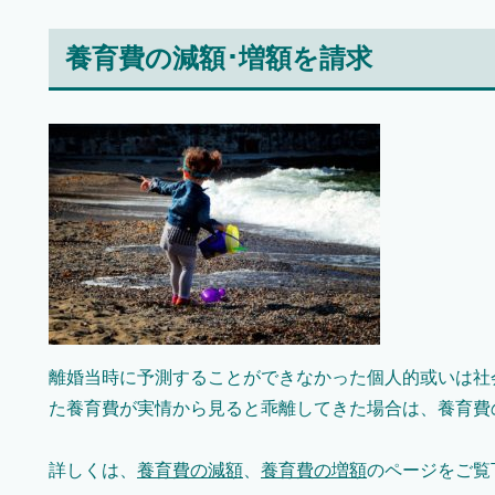
養育費の減額･増額を請求
離婚当時に予測することができなかった個人的或いは社
た養育費が実情から見ると乖離してきた場合は、養育費
詳しくは、
養育費の減額
、
養育費の増額
のページをご覧