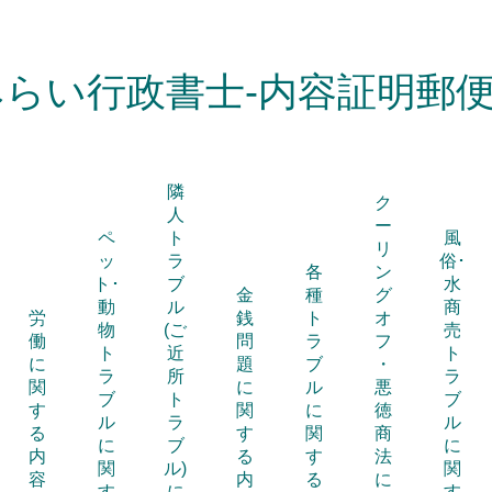
みらい行政書士-内容証明郵便
隣
ク
人
ー
ペ
ト
風
リ
ッ
ラ
俗･
各
ン
ト･
ブ
水
金
種
グ
動
ル
商
労
銭
ト
オ
物
(ご
売
働
問
ラ
フ
ト
近
ト
に
題
ブ
・
ラ
所
ラ
関
に
ル
悪
ブ
ト
ブ
す
関
に
徳
ル
ラ
ル
る
す
関
商
に
ブ
に
内
る
す
法
関
ル)
関
容
内
る
に
す
に
す