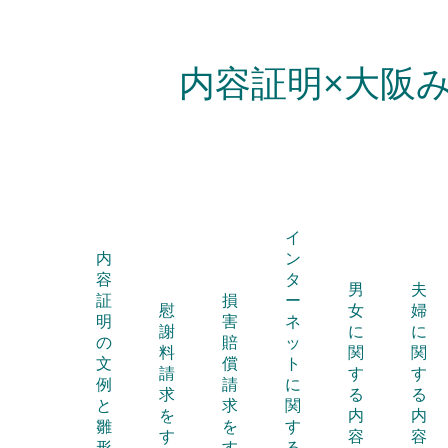
内容証明×大阪
イ
内
ン
容
タ
男
夫
証
損
ー
慰
女
婦
明
害
ネ
謝
に
に
の
賠
ッ
料
関
関
文
償
ト
請
す
す
例
請
に
求
る
る
と
求
関
を
内
内
雛
を
す
す
容
容
形
す
る