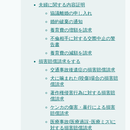
夫婦に関する内容証明
協議離婚の申し入れ
婚約破棄の通知
養育費の増額を請求
不倫相手に対する交際中止の警
告書
養育費の減額を請求
損害賠償請求をする
交通事故後遺症の損害賠償請求
犬に噛まれた(咬傷)場合の損害賠
償請求
著作権侵害行為に対する損害賠
償請求
ケンカの傷害・暴行による損害
賠償請求
医療事故(医療過誤･医療ミス)に
対する損害賠償請求