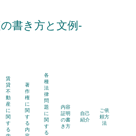
の書き方と文例-
各
賃
種
貸
著
法
不
作
律
動
権
問
産
に
題
内容
に
関
ご依
に
証明
自己
関
す
頼方
関
の書
紹介
す
る
法
す
き方
る
内
る
内
容