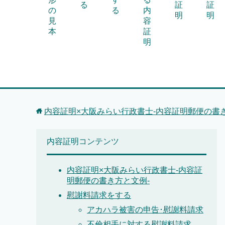
る
証
証
の
る
内
明
明
見
容
本
証
明
内容証明×大阪みらい行政書士-内容証明郵便の書き
内容証明コンテンツ
内容証明×大阪みらい行政書士-内容証
明郵便の書き方と文例-
慰謝料請求をする
アカハラ被害の申告･慰謝料請求
不倫相手に対する慰謝料請求