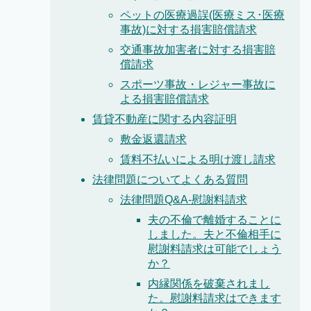
ペットの医療過誤(医療ミス･医療
事故)に対する損害賠償請求
交通事故加害者に対する損害賠
償請求
スポーツ事故・レジャー事故に
よる損害賠償請求
賃貸不動産に関する内容証明
敷金返還請求
賃料不払いによる明け渡し請求
法律問題についてよくある質問
法律問題Q&A-慰謝料請求
夫の不倫で離婚することに
しました。夫と不倫相手に
慰謝料請求は可能でしょう
か？
内縁関係を破棄されまし
た。慰謝料請求はできます